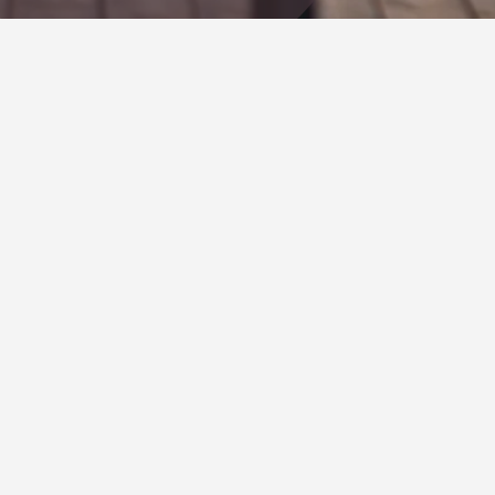
Babioshof
St. Anton 59C